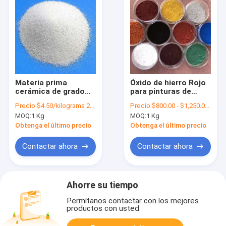
Materia prima
Óxido de hierro Rojo
cerámica de grado
para pinturas de
industrial ZTA en
construcción Tinta
Precio:
$4.50/kilograms 25-999 kilograms
Precio:
$800.00 - $1,250.00/metric tons
polvo o gránulos
de impresión de
MOQ:
1 Kg
MOQ:
1 Kg
para el número CAS
plástico caucho
1344-28-1
Color cerámico
Obtenga el último precio
Obtenga el último precio
Asfalto Tintores de
papel
Contactar ahora
Contactar ahora
Ahorre su tiempo
Permítanos contactar con los mejores
productos con usted.