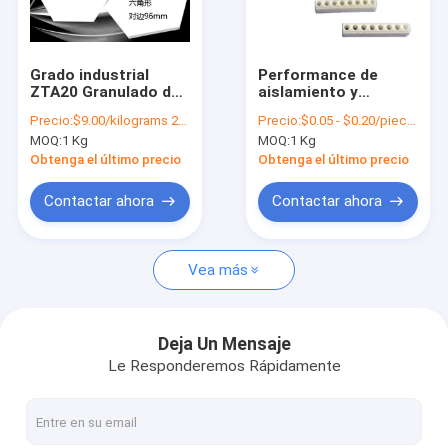
Sobre nosotros
Recorrido por la fábrica
Grado industrial
Performance de
ZTA20 Granulado de
aislamiento y
Control de calidad
cerámica para la
resistencia a la
Precio:
$9.00/kilograms 25-999 kilograms
Precio:
$0.05 - $0.20/pieces
industria versátil
temperatura
MOQ:
1 Kg
MOQ:
1 Kg
Fabricación de
Termostato
Contacta con nosotros
cerámica
cerámico de alumina
Obtenga el último precio
Obtenga el último precio
de esteatita
Solicitar una cita
Contactar ahora
Contactar ahora
Vea más
Pigmentos cerámicos
Pigmento inorgánico de vidrio
Deja Un Mensaje
Le Responderemos Rápidamente
Componentes de cerámica para la industria
Pigmentos fotoluminiscentes