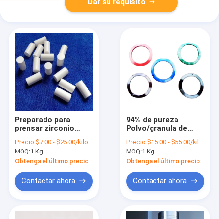
Dar su requisito
Preparado para
94% de pureza
prensar zirconio
Polvo/granula de
aluminato
óxido de circonio
Precio:
$7.00 - $25.00/kilograms
Precio:
$15.00 - $55.00/kilograms
endurecido polvo
Ideal para
MOQ:
1 Kg
MOQ:
1 Kg
granulado para
rojo/negro/amarillo/verd
aplicaciones
Obtenga el último precio
Obtenga el último precio
duraderas
Contactar ahora
Contactar ahora