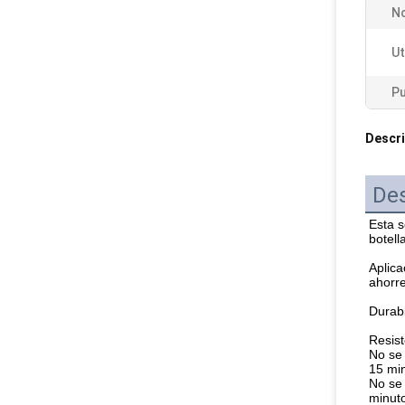
No
Ut
Pu
Descri
Des
Esta s
botell
Aplica
ahorre
Durabi
Resist
No se 
15 mi
No se 
minut