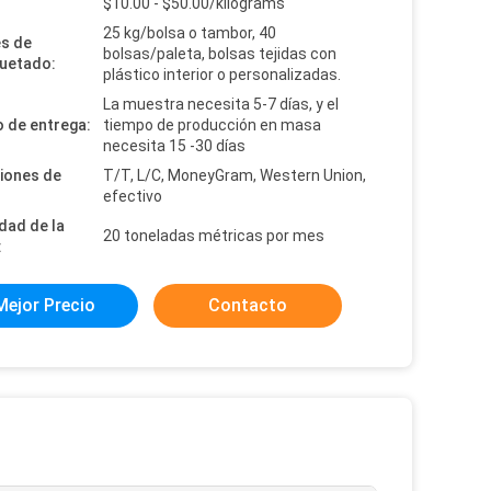
:
$10.00 - $50.00/kilograms
25 kg/bolsa o tambor, 40
es de
bolsas/paleta, bolsas tejidas con
uetado:
plástico interior o personalizadas.
La muestra necesita 5-7 días, y el
 de entrega:
tiempo de producción en masa
necesita 15 -30 días
iones de
T/T, L/C, MoneyGram, Western Union,
efectivo
dad de la
20 toneladas métricas por mes
:
Mejor Precio
Contacto