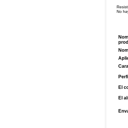
Resist
No hay
Nom
prod
Nomb
Apli
Cara
Perf
El c
El a
Env