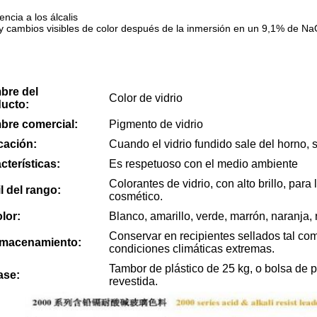
encia a los álcalis
 cambios visibles de color después de la inmersión en un 9,1% de Na
bre del
Color de vidrio
ucto:
re comercial:
Pigmento de vidrio
cación:
Cuando el vidrio fundido sale del horno, s
cterísticas:
Es respetuoso con el medio ambiente
Colorantes de vidrio, con alto brillo, para
il del rango:
cosmético.
olor:
Blanco, amarillo, verde, marrón, naranja, r
Conservar en recipientes sellados tal com
lmacenamiento:
condiciones climáticas extremas.
Tambor de plástico de 25 kg, o bolsa de p
ase:
revestida.