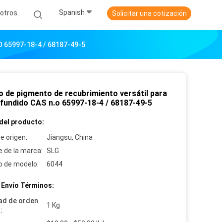
Spanish
otros
Solicitar una cotización
.o 65997-18-4 / 68187-49-5
o de pigmento de recubrimiento versátil para
o fundido CAS n.o 65997-18-4 / 68187-49-5
del producto:
e origen:
Jiangsu, China
 de la marca:
SLG
 de modelo:
6044
 Envío Términos:
ad de orden
1 Kg
: