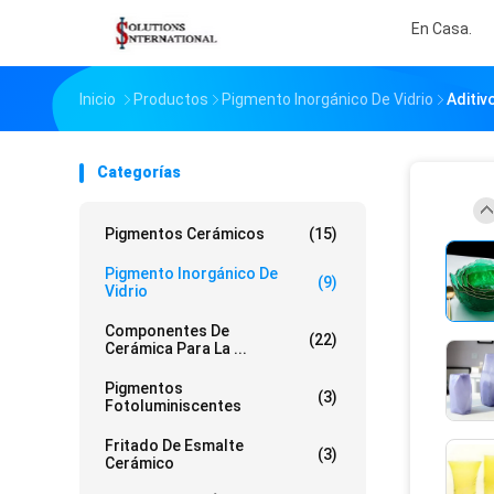
En Casa.
Inicio
Productos
Pigmento Inorgánico De Vidrio
Aditiv
Categorías
Pigmentos Cerámicos
(15)
Pigmento Inorgánico De
(9)
Vidrio
Componentes De
(22)
Cerámica Para La ...
Pigmentos
(3)
Fotoluminiscentes
Fritado De Esmalte
(3)
Cerámico