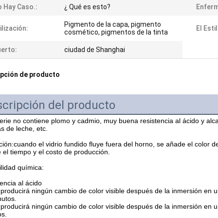
 Hay Caso.:
¿ Qué es esto?
Enferm
Pigmento de la capa, pigmento
ilización:
El Esti
cosmético, pigmentos de la tinta
erto:
ciudad de Shanghai
pción de producto
cripción del producto
erie no contiene plomo y cadmio, muy buena resistencia al ácido y alcali
as de leche, etc.
ción:
cuando el vidrio fundido fluye fuera del horno, se añade el color de
 el tiempo y el costo de producción.
lidad química:
encia al ácido
producirá ningún cambio de color visible después de la inmersión en un
nutos.
producirá ningún cambio de color visible después de la inmersión en un
os.