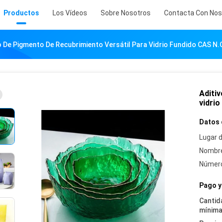
Productos
Los Vídeos
Sobre Nosotros
Contacta Con Nos
o De Pigmento De Recubrimiento Versátil Para Vidrio Fundido CAS N
Aditiv
vidri
Datos 
Lugar d
Nombre
Número
Pago y
Cantid
mínima