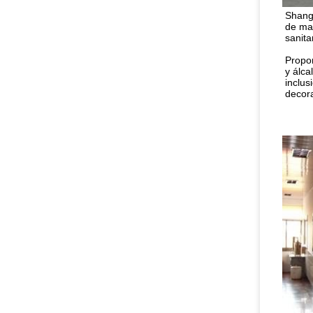
Shangh
de mat
sanita
Propor
y álca
inclus
decora