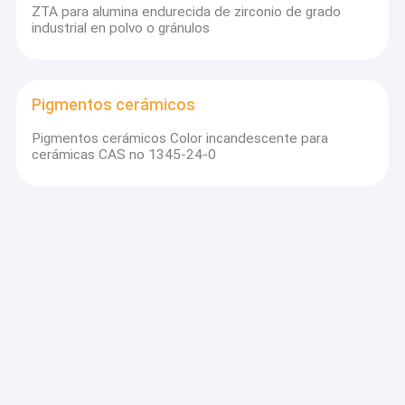
ZTA para alumina endurecida de zirconio de grado
Fritado de esmalte cerámico
industrial en polvo o gránulos
Pigmentos de óxido de hierro
ungrouped
Pigmentos cerámicos
Pigmentos cerámicos Color incandescente para
cerámicas CAS no 1345-24-0
Pigmento inorgánico de vidrio
Aditivo de pigmento de recubrimiento versátil para
vidrio fundido CAS n.o 65997-18-4 / 68187-49-5
Componentes de cerámica para la industria
Disco de válvula de cerámica de alumina para material