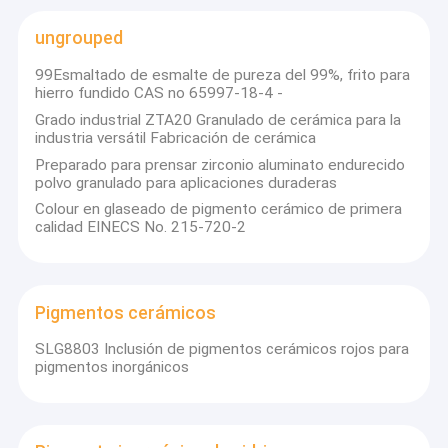
ungrouped
99Esmaltado de esmalte de pureza del 99%, frito para
hierro fundido CAS no 65997-18-4 -
Grado industrial ZTA20 Granulado de cerámica para la
industria versátil Fabricación de cerámica
Preparado para prensar zirconio aluminato endurecido
polvo granulado para aplicaciones duraderas
Colour en glaseado de pigmento cerámico de primera
calidad EINECS No. 215-720-2
Pigmentos cerámicos
En casa.
SLG8803 Inclusión de pigmentos cerámicos rojos para
Shanghai Solutions International Trading Co., Ltd. es una
pigmentos inorgánicos
empresa de fabricación y comercio que se especializa en el
Productos
suministro de materiales para las industrias de cerámica y
vidrio.Nuestra experiencia cubre el azulejo, utensilios de mesa y
Los vídeos
sanitarios.