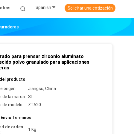
Spanish
otros
Solicitar una cotización
Duraderas
rado para prensar zirconio aluminato
ecido polvo granulado para aplicaciones
eras
del producto:
e origen:
Jiangsu, China
 de la marca:
SI
 de modelo:
ZTA20
 Envío Términos:
ad de orden
1 Kg
: