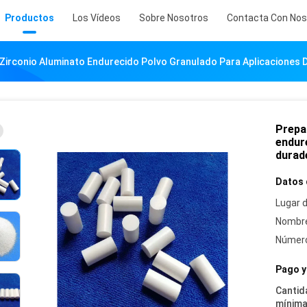
Productos
Los Vídeos
Sobre Nosotros
Contacta Con Nos
Zirconio Aluminato Endurecido Polvo Granulado Para Aplicaciones 
Prepa
endur
durad
Datos 
Lugar d
Nombre
Número
Pago y
Cantid
mínima