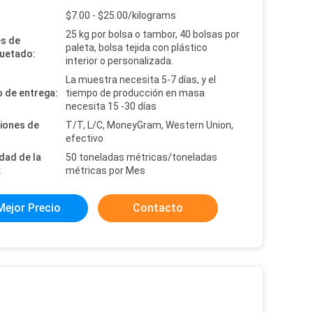
:
$7.00 - $25.00/kilograms
25 kg por bolsa o tambor, 40 bolsas por
es de
paleta, bolsa tejida con plástico
uetado:
interior o personalizada.
La muestra necesita 5-7 días, y el
 de entrega:
tiempo de producción en masa
necesita 15 -30 días
iones de
T/T, L/C, MoneyGram, Western Union,
efectivo
dad de la
50 toneladas métricas/toneladas
:
métricas por Mes
Mejor Precio
Contacto