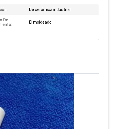
ción:
De cerámica industrial
io De
El moldeado
iento: