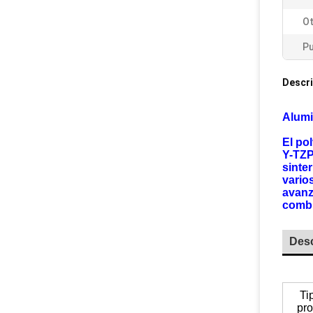
O
Pu
Descri
Alumi
El po
Y-TZP
sinte
vario
avanz
combu
Desc
Ti
pro