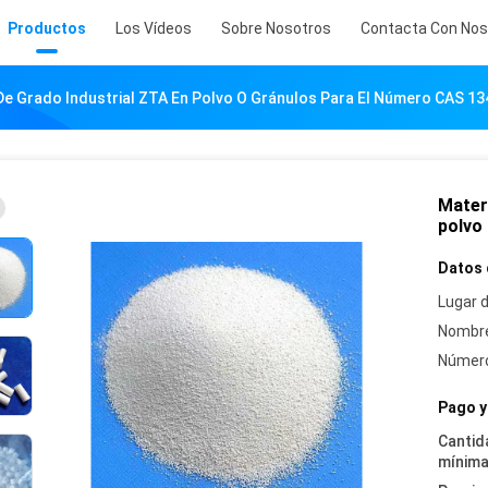
Productos
Los Vídeos
Sobre Nosotros
Contacta Con Nos
De Grado Industrial ZTA En Polvo O Gránulos Para El Número CAS 1
Mater
polvo
Datos 
Lugar d
Nombre
Número
Pago y
Cantid
mínima