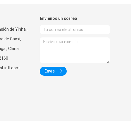
Envíenos un correo
sión de Yinhai,
no de Caoxi,
gai, China
2160
l-intl.com
Envíe
onal. All Rights Reserved.