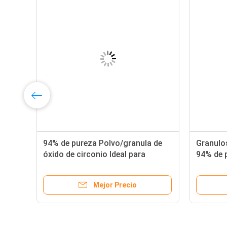
94% de pureza Polvo/granula de
Granulos
óxido de circonio Ideal para
94% de 
rojo/negro/amarillo/verde/marrón/azul
competit
Mejor Precio