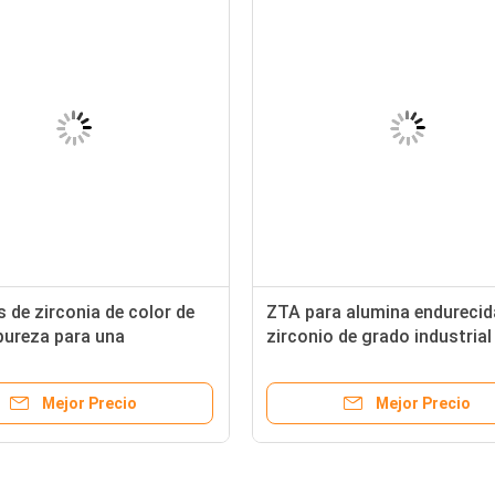
 de zirconia de color de
ZTA para alumina endurecid
pureza para una
zirconio de grado industrial
ividad industrial
polvo o gránulos
Mejor Precio
Mejor Precio