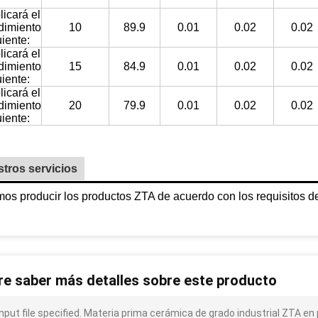
licará el
dimiento
10
89.9
0.01
0.02
0.02
uiente:
licará el
dimiento
15
84.9
0.01
0.02
0.02
uiente:
licará el
dimiento
20
79.9
0.01
0.02
0.02
uiente:
tros servicios
s producir los productos ZTA de acuerdo con los requisitos del
re saber más detalles sobre este producto
input file specified. Materia prima cerámica de grado industrial ZTA e