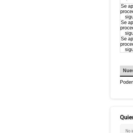
Se ap
proce
sig
Se ap
proce
sig
Se ap
proce
sig
Nues
Podemo
Quie
No 