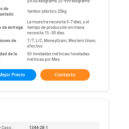
:
$4.50/kilograms 25-999 kilograms
es de
tambor plástico 25kg
uetado:
La muestra necesita 5-7 días, y el
 de entrega:
tiempo de producción en masa
necesita 15 -30 días
iones de
T/T, L/C, MoneyGram, Western Union,
efectivo
dad de la
50 toneladas métricas/toneladas
:
métricas por Mes
Mejor Precio
Contacto
 Caso.:
1344-28-1