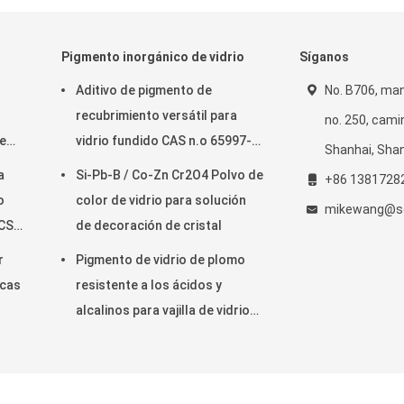
Pigmento inorgánico de vidrio
Síganos
Aditivo de pigmento de
No. B706, man
recubrimiento versátil para
no. 250, cami
e
vidrio fundido CAS n.o 65997-
Shanhai, Shan
18-4 / 68187-49-5
a
Si-Pb-B / Co-Zn Cr2O4 Polvo de
+86 1381728
o
color de vidrio para solución
mikewang@so
CS
de decoración de cristal
r
Pigmento de vidrio de plomo
icas
resistente a los ácidos y
alcalinos para vajilla de vidrio
Pigmento inorgánico
ntos cerámicos Proveedor. © 2024 - 2025 Shanghai Solutions Internati