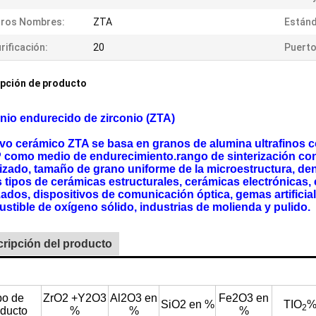
tros Nombres:
ZTA
Estánd
rificación:
20
Puerto
pción de producto
nio endurecido de zirconio (ZTA)
lvo cerámico ZTA se basa en granos de alumina ultrafinos co
 como medio de endurecimiento.rango de sinterización cont
rizado, tamaño de grano uniforme de la microestructura, den
s tipos de cerámicas estructurales, cerámicas electrónicas, 
ados, dispositivos de comunicación óptica, gemas artificial
stible de oxígeno sólido, industrias de molienda y pulido.
ripción del producto
po de
ZrO2 +Y2O3
Al2O3 en
Fe2O3 en
SiO2 en %
TIO
2
ducto
%
%
%