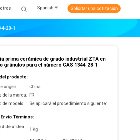
Spanish
otros
Solicitar una cotización
344-28-1
ia prima cerámica de grado industrial ZTA en
 o gránulos para el número CAS 1344-28-1
del producto:
e origen:
China.
 de la marca:
FR
 de modelo:
Se aplicará el procedimiento siguiente:
 Envío Términos:
ad de orden
1 Kg
: