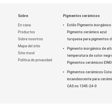
Sobre
Pigmentos cerámicos
En casa.
Estilo Pigmento inorgánico
Productos
Pigmento cerámico azul
Sobre nosotros
turquesa para pigmentos d
Mapa del sitio
tinta
Pigmento inorgánico de alt
Sitio movil
temperatura de color negr
Política de privacidad
Pigmentos cerámicos EINE
no 269-075-7
Pigmentos cerámicos Colo
incandescente para cerám
CAS no 1345-24-0
China Bueno Calidad Pigme