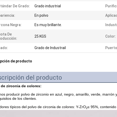
tándar De Grado:
Grado industrial
Purific
ariencia:
En polvo
Aplica
rcona Negra:
Es muy brillante.
Indust
ota De
25 KGS
Color:
oducción:
rado:
Grado de Industrail
Puerto
pción de producto
cripción del producto
 de zirconia de colores:
s producir polvo de zirconio en azul, negro, amarillo, verde, marrón y 
quisitos de los clientes.
dores típicos del polvo de circonia de colores: Y-ZrO
≥ 95%, contenido
2