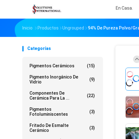
En Casa.
Inicio
Productos
Ungrouped
94% De Pureza Polvo/gra
Categorías
Pigmentos Cerámicos
(15)
Pigmento Inorgánico De
(9)
Vidrio
Componentes De
(22)
Cerámica Para La ...
Pigmentos
(3)
Fotoluminiscentes
Fritado De Esmalte
(3)
Cerámico