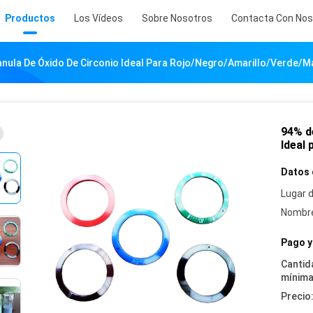
Productos
Los Vídeos
Sobre Nosotros
Contacta Con Nos
nula De Óxido De Circonio Ideal Para Rojo/negro/amarillo/verde/m
94% d
Ideal
Datos 
Lugar d
Nombre
Pago y
Cantid
mínima
Precio