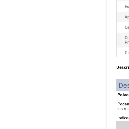
Es
Ap
Ci
Cu
Pr
G
Descri
Des
Polvo
Podemo
los re
Indica