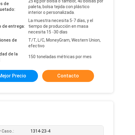
25 kg por bolsa o tambor, 40 bolsas por
es de
paleta, bolsa tejida con plástico
uetado:
interior o personalizada.
La muestra necesita 5-7 días, y el
 de entrega:
tiempo de producción en masa
necesita 15 -30 días
iones de
T/T, L/C, MoneyGram, Western Union,
efectivo
dad de la
150 toneladas métricas por mes
:
Mejor Precio
Contacto
 Caso.:
1314-23-4