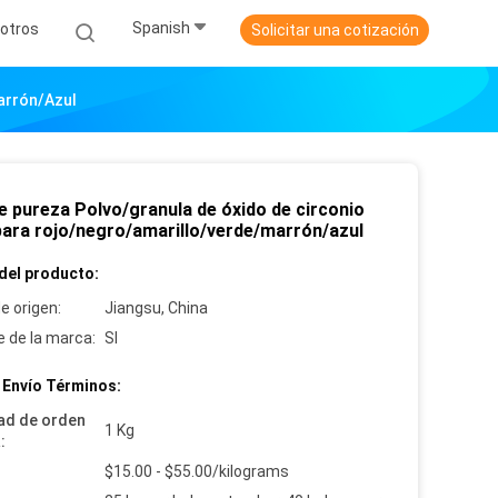
Spanish
otros
Solicitar una cotización
arrón/azul
e pureza Polvo/granula de óxido de circonio
 para rojo/negro/amarillo/verde/marrón/azul
del producto:
e origen:
Jiangsu, China
 de la marca:
SI
 Envío Términos:
ad de orden
1 Kg
:
:
$15.00 - $55.00/kilograms