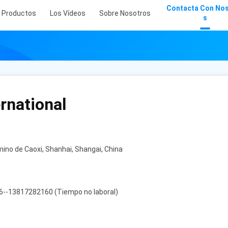
Contacta Con No
Productos
Los Vídeos
Sobre Nosotros
S
rnational
amino de Caoxi, Shanhai, Shangai, China
6--13817282160 (Tiempo no laboral)