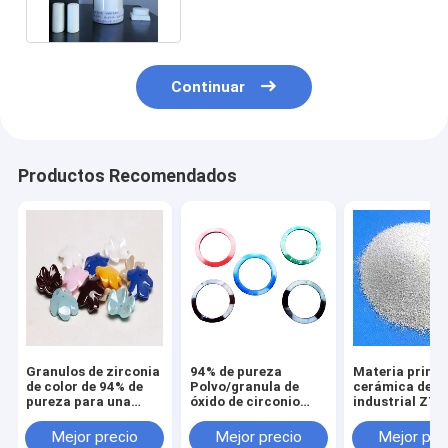
Continuar
Productos Recomendados
Granulos de zirconia
94% de pureza
Materia prima
de color de 94% de
Polvo/granula de
cerámica de g
pureza para una
óxido de circonio
industrial ZTA
competitividad
Ideal para
polvo o gránul
industrial
rojo/negro/amarillo/verde/marrón/azul
para el númer
Mejor precio
Mejor precio
Mejor pre
1344-28-1