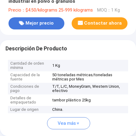
industrial en polvo o gránulos
Precio：$4.50/kilograms 25-999 kilograms
MOQ：1 Kg
Mejor precio
Contactar ahora
Descripción De Producto
Cantidad de orden
1 Kg
mínima
Capacidad de la
50 toneladas métricas/toneladas
fuente
métricas por Mes
Condiciones de
T/T, L/C, MoneyGram, Western Union,
pago
efectivo
Detalles de
tambor plástico 25kg
empaquetado
Lugar de origen
China.
Vea más