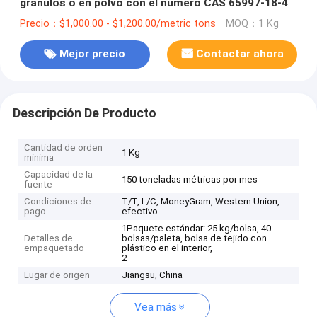
gránulos o en polvo con el número CAS 65997-18-4
Precio：$1,000.00 - $1,200.00/metric tons
MOQ：1 Kg
Mejor precio
Contactar ahora
Descripción De Producto
Cantidad de orden
1 Kg
mínima
Capacidad de la
150 toneladas métricas por mes
fuente
Condiciones de
T/T, L/C, MoneyGram, Western Union,
pago
efectivo
1Paquete estándar: 25 kg/bolsa, 40
Detalles de
bolsas/paleta, bolsa de tejido con
empaquetado
plástico en el interior,
2
Lugar de origen
Jiangsu, China
Vea más