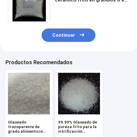
polvo con el número CAS 65997-
18-4
Continuar
Productos Recomendados
Glaseado
99.99% Glaseado de
transparente de
pureza frito para la
grado alimenticio
vitrificación
frito en gránulos o
cerámica CAS no.