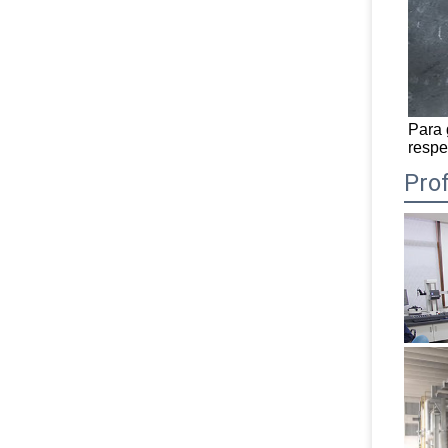
Para 
respe
Pro