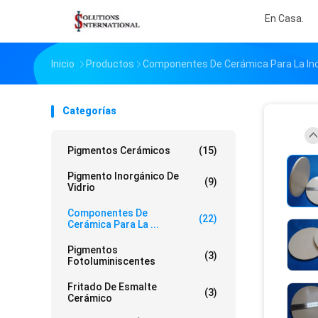
En Casa.
Inicio
Productos
Componentes De Cerámica Para La Ind
Categorías
Pigmentos Cerámicos
(15)
Pigmento Inorgánico De
(9)
Vidrio
Componentes De
(22)
Cerámica Para La ...
Pigmentos
(3)
Fotoluminiscentes
Fritado De Esmalte
(3)
Cerámico