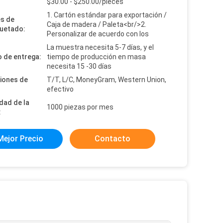
:
$30.00 - $250.00/pieces
1. Cartón estándar para exportación /
es de
Caja de madera / Paleta<br/>2.
uetado:
Personalizar de acuerdo con los
La muestra necesita 5-7 días, y el
 de entrega:
tiempo de producción en masa
necesita 15 -30 días
iones de
T/T, L/C, MoneyGram, Western Union,
efectivo
dad de la
1000 piezas por mes
:
Mejor Precio
Contacto