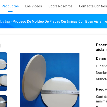
Productos
Los Vídeos
Sobre Nosotros
Contacta Con Nos
ustria
Proceso De Moldeo De Placas Cerámicas Con Buen Aislamie
Proce
aisla
Datos 
Lugar d
Nombre
Número
Pago y
Cantid
mínima