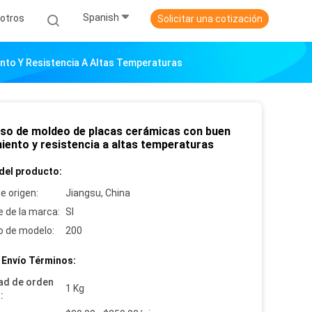
Spanish
otros
Solicitar una cotización
nto Y Resistencia A Altas Temperaturas
so de moldeo de placas cerámicas con buen
miento y resistencia a altas temperaturas
del producto:
e origen:
Jiangsu, China
 de la marca:
SI
 de modelo:
200
 Envío Términos:
ad de orden
1 Kg
: