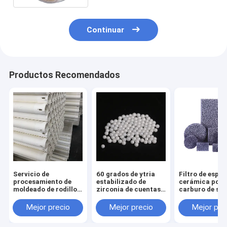
Continuar
Productos Recomendados
Servicio de
60 grados de ytria
Filtro de espu
procesamiento de
estabilizado de
cerámica poro
moldeado de rodillos
zirconia de cuentas
carburo de sili
cerámicos de
de corte de bolas de
para solución 
alumina refractarios
cerámica
filtración de 
Mejor precio
Mejor precio
Mejor pre
a alta temperatura
fundidos
para hornos de