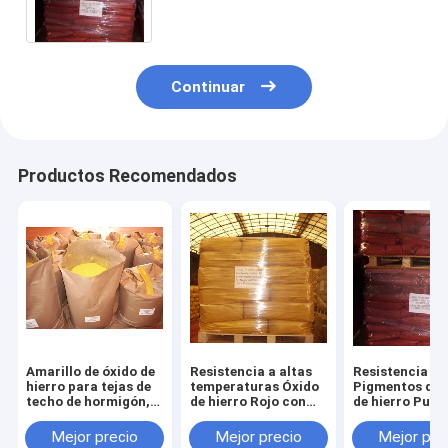
protección óptima
Continuar
Productos Recomendados
Amarillo de óxido de
Resistencia a altas
Resistencia q
hierro para tejas de
temperaturas Óxido
Pigmentos de 
techo de hormigón,
de hierro Rojo con
de hierro Punt
pavimentos,
resistencia química
ebullición 275
plásticos y
hasta 1000 °C
α-Fe2O3 Clase
Mejor precio
Mejor precio
Mejor pre
polímeros de
química