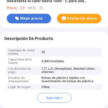
Resistente al calor hasta 1000 ° C para una
protección óptima
Precio：2.0
MOQ：25
Mejor precio
Contactar ahora
Descripción De Producto
Cantidad de orden
25
mínima
Capacidad de la
5 000 toneladas
fuente
Condiciones de
T/T, L/C, MoneyGram, Western Union,
pago
efectivo
Detalles de
Bolsas de plástico tejidas con
empaquetado
revestimiento de bolsas de plástico
Lugar de origen
China.
Vea más