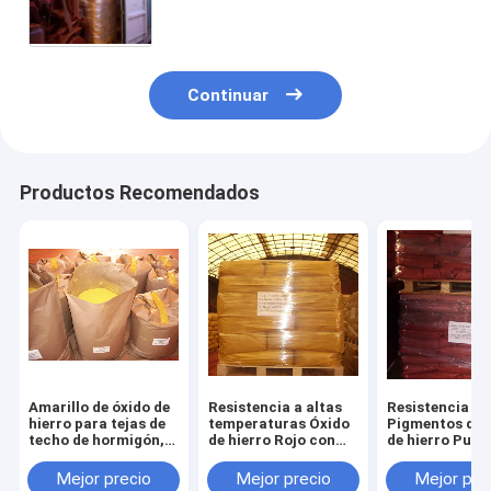
Continuar
Productos Recomendados
Amarillo de óxido de
Resistencia a altas
Resistencia q
hierro para tejas de
temperaturas Óxido
Pigmentos de 
techo de hormigón,
de hierro Rojo con
de hierro Punt
pavimentos,
resistencia química
ebullición 275
plásticos y
hasta 1000 °C
α-Fe2O3 Clase
Mejor precio
Mejor precio
Mejor pre
polímeros de
química