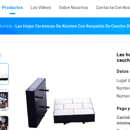
Productos
Los Vídeos
Sobre Nosotros
Contacta Con Nos
ustria
Las Hojas Cerámicas De Alumina Con Respaldo De Caucho De
Las h
caucho
Datos 
Lugar d
Nombre
Número
Pago y
Cantid
mínima