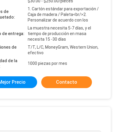
:
$30.00 - $250.00/pieces
1. Cartón estándar para exportación /
es de
Caja de madera / Paleta<br/>2.
uetado:
Personalizar de acuerdo con los
La muestra necesita 5-7 días, y el
 de entrega:
tiempo de producción en masa
necesita 15 -30 días
iones de
T/T, L/C, MoneyGram, Western Union,
efectivo
dad de la
1000 piezas por mes
:
Mejor Precio
Contacto