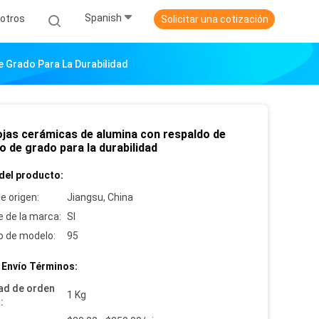
Spanish
otros
Solicitar una cotización
 Grado Para La Durabilidad
ojas cerámicas de alumina con respaldo de
 de grado para la durabilidad
del producto:
e origen:
Jiangsu, China
 de la marca:
SI
 de modelo:
95
 Envío Términos:
ad de orden
1 Kg
: