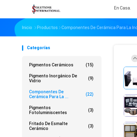
En Casa.
Inicio
Productos
Componentes De Cerámica Para La Ind
Categorías
Pigmentos Cerámicos
(15)
Pigmento Inorgánico De
(9)
Vidrio
Componentes De
(22)
Cerámica Para La ...
Pigmentos
(3)
Fotoluminiscentes
Fritado De Esmalte
(3)
Cerámico